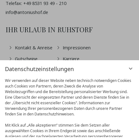
Telefax: +49 8531 93 49 - 210
info@antoniushof.de
IHR URLAUB IN RUHSTORF
Kontakt & Anreise
Impressionen
Gutscheine
Karriere
Datenschutzeinstellungen
Treuekarte
Presse
Wir verwenden auf dieser Website neben technisch notwendigen Cookies
Prospekte
FAQ
auch Cookies von Partnern, deren Zweck die Analyse von
Websitezugriffen und die Bereitstellung personalisierter Werbung sind.
Blog
Newsletter
Eine Übersicht der eingesetzten Partner und deren Dienste finden Sie in
der „Übersicht nicht essenzieller Cookies“. Informationen zur
Nachhaltigkeit
Verwendung Ihrer personenbezogenen Daten durch unsere Partner
finden Sie in den Datenschutzhinweisen.
VERTRAG WIDERRUFEN
Mit Klick auf „Alle akzeptieren“ stimmen Sie dem Setzen aller
ausgewählten Cookies in Ihrem Endgerät sowie das anschließende
Auslesen und der nachgelagerten Verarbeitung personenbezogener