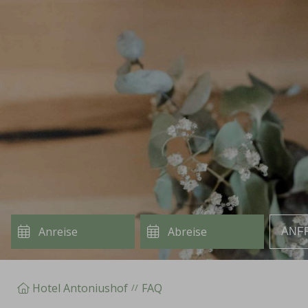
ANF
Hotel Antoniushof
FAQ