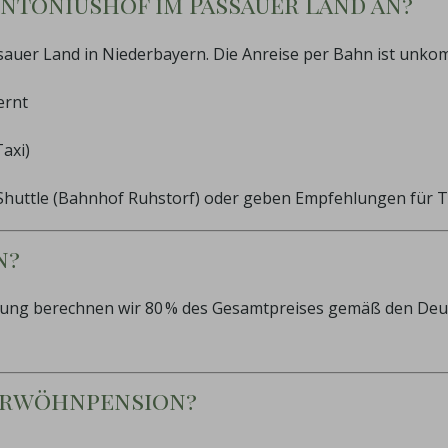
 Antoniushof im Passauer Land an?
ssauer Land in Niederbayern. Die Anreise per Bahn ist unkomp
ernt
axi)
 Shuttle (Bahnhof Ruhstorf) oder geben Empfehlungen für 
n?
nierung berechnen wir 80 % des Gesamtpreises gemäß den D
Verwöhnpension?