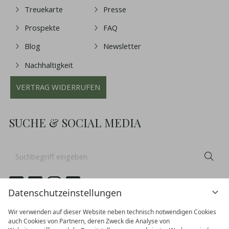
Treuekarte
Presse
Prospekte
FAQ
Blog
Newsletter
Nachhaltigkeit
VERTRAG WIDERRUFEN
SUCHE & SOCIAL MEDIA
Suchbegriff
Suc
eingeben
Datenschutzeinstellungen
Wir verwenden auf dieser Website neben technisch notwendigen Cookies
auch Cookies von Partnern, deren Zweck die Analyse von