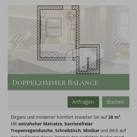
Doppelzimmer Balance
Anfragen
Buchen
Mindestbelegung:
2
Eleganz und moderner Komfort erwarten Sie auf
28 m²
.
Mit
extrahoher Matratze
,
barrierefreier
Tropenregendusche
,
Schreibtisch
,
Minibar
und Blick auf
Maximalbelegung: