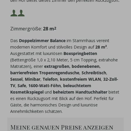
den Hof bietet dieses Zimmer den perfekten Rückzugsort.
Mindestbelegung:
Zimmergröße:
28 m
2
Maximalbelegung:
Das
Doppelzimmer Balance
im Stammhaus vereint
modernen Komfort und stilvolles Design auf
28 m²
.
Ausgestattet mit luxuriösen
Boxspringbetten
(Bettengröße 1,0 x 2,10 Meter, 5 cm Topping, extrahohe
Matratzen), einer
extragroßen, bodenebenen,
barrierefreien Tropenregendusche
,
Schreibtisch
,
Sessel
,
Minibar
,
Telefon
,
kostenfreiem WLAN
,
32-Zoll-
TV
,
Safe
,
1600-Watt-Föhn
,
beleuchtetem
Kosmetikspiegel
und
beheiztem Handtuchhalter
bietet
es einen Rückzugsort mit Blick auf den Hof. Perfekt für
Gäste, die harmonisches Design und luxuriöse
Annehmlichkeiten schätzen.
Meine genauen Preise anzeigen