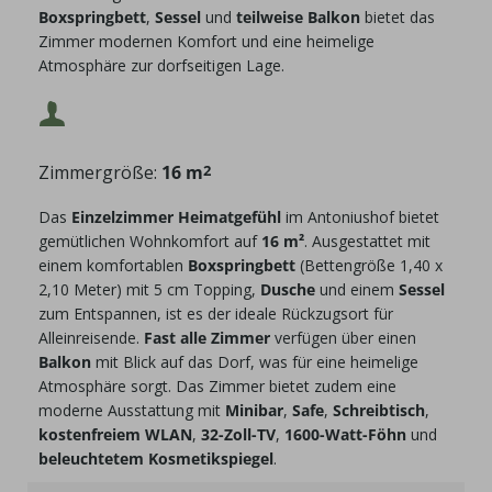
Boxspringbett
,
Sessel
und
teilweise Balkon
bietet das
Zimmer modernen Komfort und eine heimelige
Maximalbelegung:
Atmosphäre zur dorfseitigen Lage.
Mindestbelegung:
Zimmergröße:
16 m
2
Maximalbelegung:
Das
Einzelzimmer Heimatgefühl
im Antoniushof bietet
gemütlichen Wohnkomfort auf
16 m²
. Ausgestattet mit
einem komfortablen
Boxspringbett
(Bettengröße 1,40 x
2,10 Meter) mit 5 cm Topping,
Dusche
und einem
Sessel
zum Entspannen, ist es der ideale Rückzugsort für
Alleinreisende.
Fast alle Zimmer
verfügen über einen
Balkon
mit Blick auf das Dorf, was für eine heimelige
Atmosphäre sorgt. Das Zimmer bietet zudem eine
moderne Ausstattung mit
Minibar
,
Safe
,
Schreibtisch
,
kostenfreiem WLAN
,
32-Zoll-TV
,
1600-Watt-Föhn
und
beleuchtetem Kosmetikspiegel
.