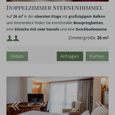
Doppelzimmer Sternenhimmel
Auf
26 m²
in der
obersten Etage
mit
großzügigem Balkon
und Sternenblick finden Sie komfortable
Boxspringbetten
,
eine
Sitzecke mit zwei Sesseln
und eine
Duschbadewanne
– ideal für erholsame Tage.
Mindestbelegung:
Zimmergröße:
26 m
2
Maximalbelegung:
Details
Anfragen
Buchen