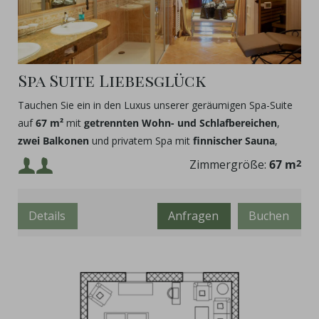
Spa Suite Liebesglück
Tauchen Sie ein in den Luxus unserer geräumigen Spa-Suite
auf
67 m²
mit
getrennten Wohn- und Schlafbereichen
,
zwei Balkonen
und privatem Spa mit
finnischer Sauna
,
Whirlpool
und
Tropenregendusche
. Ideal für romantische
Mindestbelegung:
Zimmergröße:
67 m
2
Auszeiten.
Maximalbelegung:
Details
Anfragen
Buchen