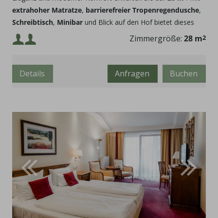
extrahoher Matratze
,
barrierefreier Tropenregendusche
,
Schreibtisch
,
Minibar
und Blick auf den Hof bietet dieses
Zimmer den perfekten Rückzugsort.
Mindestbelegung:
Zimmergröße:
28 m
2
Maximalbelegung:
Details
Anfragen
Buchen