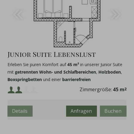
Junior Suite Lebenslust
Erleben Sie puren Komfort auf
45 m²
in unserer Junior Suite
mit
getrennten Wohn- und Schlafbereichen
,
Holzboden
,
Boxspringbetten
und einer
barrierefreien
Tropenregendusche
.
Mindestbelegung:
Zimmergröße:
45 m
2
Maximalbelegung:
Details
Anfragen
Buchen