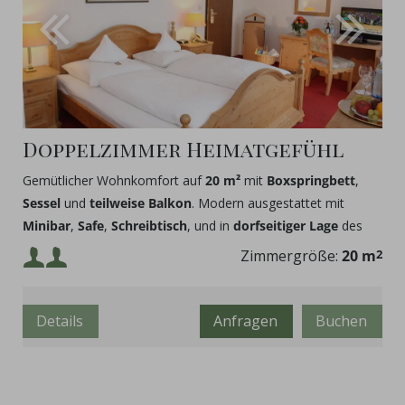
Doppelzimmer Heimatgefühl
Gemütlicher Wohnkomfort auf
20 m²
mit
Boxspringbett
,
Sessel
und
teilweise Balkon
. Modern ausgestattet mit
Minibar
,
Safe
,
Schreibtisch
, und in
dorfseitiger Lage
des
Stammhauses.
Mindestbelegung:
Zimmergröße:
20 m
2
Maximalbelegung:
Details
Anfragen
Buchen