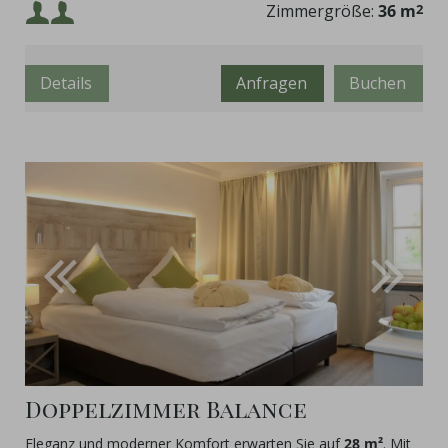
Dusche
mit niedrigem Einstieg – ideal für Ihre entspannte
Mindestbelegung:
Zimmergröße:
36 m
2
Auszeit.
Maximalbelegung:
Details
Anfragen
Buchen
Doppelzimmer Balance
Eleganz und moderner Komfort erwarten Sie auf
28 m²
. Mit