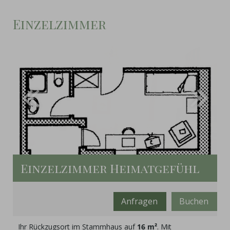
Einzelzimmer
Einzelzimmer Heimatgefühl
Anfragen
Buchen
Mindestbelegung:
2
Ihr Rückzugsort im Stammhaus auf
16 m²
. Mit