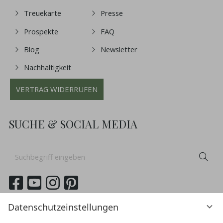
Treuekarte
Presse
Prospekte
FAQ
Blog
Newsletter
Nachhaltigkeit
VERTRAG WIDERRUFEN
SUCHE & SOCIAL MEDIA
Suchbegriff
Suc
eingeben
German
English
Datenschutzeinstellungen