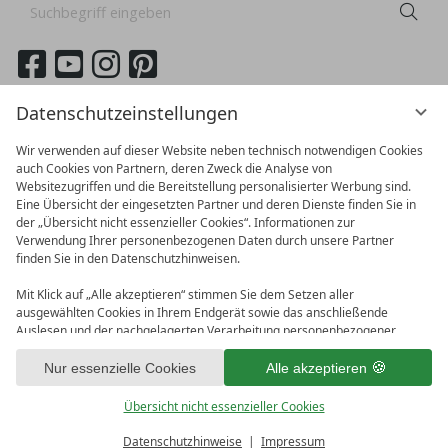
Suchbegriff
Suc
eingeben
German
English
Datenschutzeinstellungen
Wir verwenden auf dieser Website neben technisch notwendigen Cookies
auch Cookies von Partnern, deren Zweck die Analyse von
Websitezugriffen und die Bereitstellung personalisierter Werbung sind.
Eine Übersicht der eingesetzten Partner und deren Dienste finden Sie in
der „Übersicht nicht essenzieller Cookies“. Informationen zur
Verwendung Ihrer personenbezogenen Daten durch unsere Partner
finden Sie in den Datenschutzhinweisen.
Mit Klick auf „Alle akzeptieren“ stimmen Sie dem Setzen aller
ausgewählten Cookies in Ihrem Endgerät sowie das anschließende
Auslesen und der nachgelagerten Verarbeitung personenbezogener
vioma GmbH
Daten (z.B. Ihrer IP-Adresse) durch uns und unseren Partnern zu. Falls
Impressum
Datenschutz
Sie damit nicht einverstanden sind, klicken Sie bitte auf „Nur essenzielle
Nur essenzielle Cookies
Alle akzeptieren
AGB
Bonusprogramm
Datenschutzeinstellungen
Cookies“. Eine individuelle Auswahl können Sie unter „Übersicht nicht
essenzieller Cookies“ tätigen. Sie können Ihre Auswahl im Fußbereich
Übersicht nicht essenzieller Cookies
dieser Website oder in den Datenschutzhinweisen jederzeit aufrufen und
ändern.
Datenschutzhinweise
Impressum