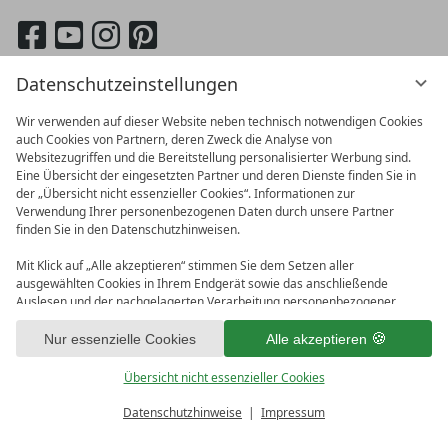
eingeben
German
English
Datenschutzeinstellungen
Wir verwenden auf dieser Website neben technisch notwendigen Cookies
auch Cookies von Partnern, deren Zweck die Analyse von
Websitezugriffen und die Bereitstellung personalisierter Werbung sind.
Eine Übersicht der eingesetzten Partner und deren Dienste finden Sie in
der „Übersicht nicht essenzieller Cookies“. Informationen zur
Verwendung Ihrer personenbezogenen Daten durch unsere Partner
finden Sie in den Datenschutzhinweisen.
Mit Klick auf „Alle akzeptieren“ stimmen Sie dem Setzen aller
ausgewählten Cookies in Ihrem Endgerät sowie das anschließende
Auslesen und der nachgelagerten Verarbeitung personenbezogener
vioma GmbH
Daten (z.B. Ihrer IP-Adresse) durch uns und unseren Partnern zu. Falls
Impressum
Datenschutz
Sie damit nicht einverstanden sind, klicken Sie bitte auf „Nur essenzielle
Nur essenzielle Cookies
Alle akzeptieren
AGB
Bonusprogramm
Datenschutzeinstellungen
Cookies“. Eine individuelle Auswahl können Sie unter „Übersicht nicht
essenzieller Cookies“ tätigen. Sie können Ihre Auswahl im Fußbereich
Übersicht nicht essenzieller Cookies
dieser Website oder in den Datenschutzhinweisen jederzeit aufrufen und
ändern.
Datenschutzhinweise
Impressum