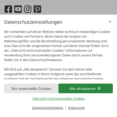
eingeben
German
English
Datenschutzeinstellungen
Wir verwenden auf dieser Website neben technisch notwendigen Cookies
auch Cookies von Partnern, deren Zweck die Analyse von
Websitezugriffen und die Bereitstellung personalisierter Werbung sind.
Eine Übersicht der eingesetzten Partner und deren Dienste finden Sie in
der „Übersicht nicht essenzieller Cookies“. Informationen zur
Verwendung Ihrer personenbezogenen Daten durch unsere Partner
finden Sie in den Datenschutzhinweisen.
Mit Klick auf „Alle akzeptieren“ stimmen Sie dem Setzen aller
ausgewählten Cookies in Ihrem Endgerät sowie das anschließende
Auslesen und der nachgelagerten Verarbeitung personenbezogener
vioma GmbH
Daten (z.B. Ihrer IP-Adresse) durch uns und unseren Partnern zu. Falls
Impressum
Datenschutz
Sie damit nicht einverstanden sind, klicken Sie bitte auf „Nur essenzielle
Nur essenzielle Cookies
Alle akzeptieren
AGB
Bonusprogramm
Datenschutzeinstellungen
Cookies“. Eine individuelle Auswahl können Sie unter „Übersicht nicht
essenzieller Cookies“ tätigen. Sie können Ihre Auswahl im Fußbereich
Übersicht nicht essenzieller Cookies
dieser Website oder in den Datenschutzhinweisen jederzeit aufrufen und
ändern.
Datenschutzhinweise
Impressum