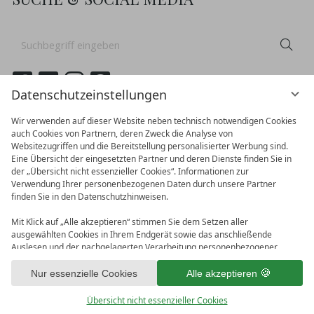
Suchbegriff
Suc
eingeben
Datenschutzeinstellungen
Wir verwenden auf dieser Website neben technisch notwendigen Cookies
auch Cookies von Partnern, deren Zweck die Analyse von
Websitezugriffen und die Bereitstellung personalisierter Werbung sind.
Eine Übersicht der eingesetzten Partner und deren Dienste finden Sie in
der „Übersicht nicht essenzieller Cookies“. Informationen zur
Verwendung Ihrer personenbezogenen Daten durch unsere Partner
finden Sie in den Datenschutzhinweisen.
Mit Klick auf „Alle akzeptieren“ stimmen Sie dem Setzen aller
ausgewählten Cookies in Ihrem Endgerät sowie das anschließende
Auslesen und der nachgelagerten Verarbeitung personenbezogener
vioma GmbH
Daten (z.B. Ihrer IP-Adresse) durch uns und unseren Partnern zu. Falls
Impressum
Datenschutz
Sie damit nicht einverstanden sind, klicken Sie bitte auf „Nur essenzielle
Nur essenzielle Cookies
Alle akzeptieren
AGB
Bonusprogramm
Datenschutzeinstellungen
Cookies“. Eine individuelle Auswahl können Sie unter „Übersicht nicht
essenzieller Cookies“ tätigen. Sie können Ihre Auswahl im Fußbereich
Übersicht nicht essenzieller Cookies
dieser Website oder in den Datenschutzhinweisen jederzeit aufrufen und