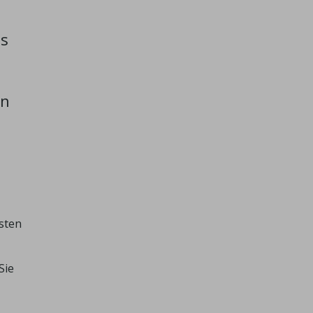
es
en
sten
Sie