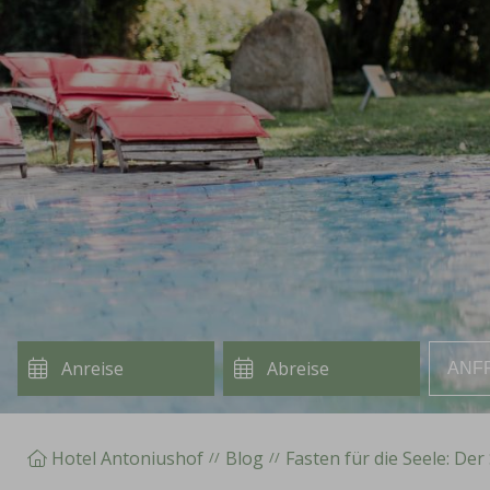
ANF
Hotel Antoniushof
Blog
Fasten für die Seele: De