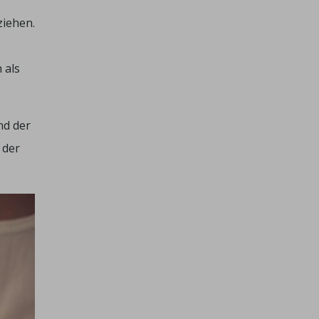
ziehen.
 als
nd der
 der