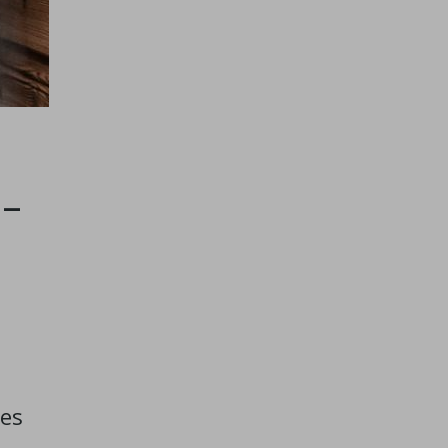
-
les