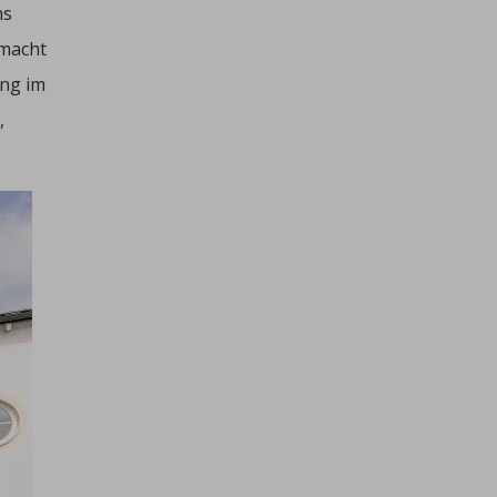
ns
 macht
ung im
,